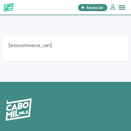
saltar
Anunciar
al
contenido
[woocommerce_cart]