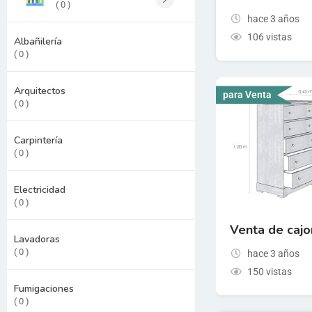
( 0 )
hace 3 años
106 vistas
Albañilería
( 0 )
Arquitectos
para Venta
( 0 )
Carpintería
( 0 )
Electricidad
( 0 )
Venta de cajo
Lavadoras
( 0 )
hace 3 años
150 vistas
Fumigaciones
( 0 )