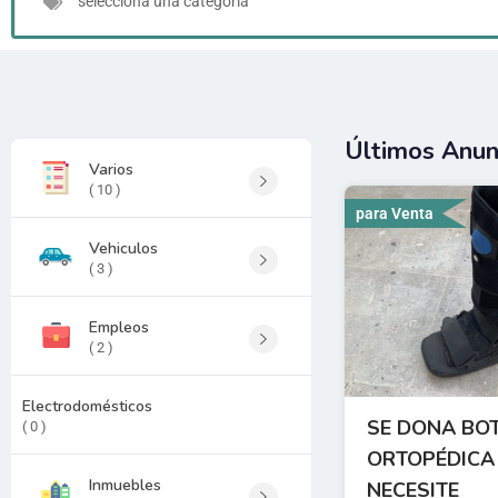
selecciona una categoría
Últimos Anunc
Varios
( 10 )
para Venta
Vehiculos
( 3 )
Empleos
( 2 )
Electrodomésticos
SE DONA BO
( 0 )
ORTOPÉDICA 
Inmuebles
NECESITE