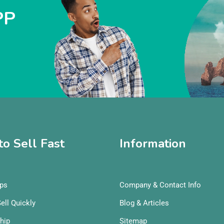
PP
o Sell Fast
Information
Ips
Company & Contact Info
ell Quickly
Blog & Articles
hip
Sitemap