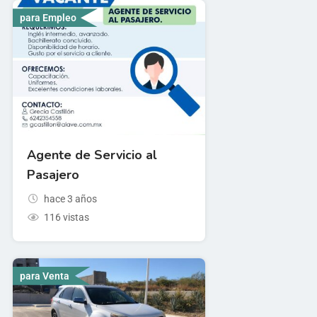
para Empleo
Agente de Servicio al
Pasajero
hace 3 años
116 vistas
para Venta