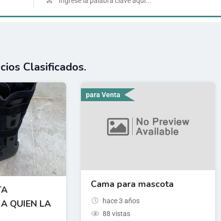
ios Clasificados.
para Venta
Cama para mascota
TA
hace 3 años
A QUIEN LA
88 vistas