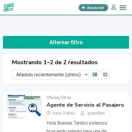
saltar
Anunciar
al
contenido
Alternar filtro
Mostrando 1–2 de 2 resultados
Oficios/Otros
Agente de Servicio al Pasajero
hace 3 años
gcastillon
Hola Buenas Tardes estamos
buscando talento para una de