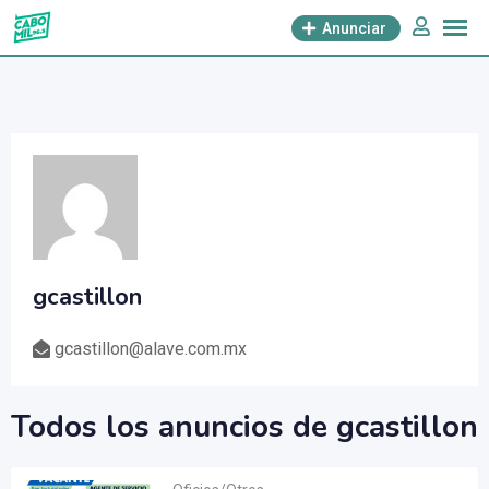
saltar
Anunciar
al
contenido
gcastillon
gcastillon@alave.com.mx
Todos los anuncios de gcastillon