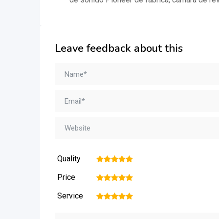
Leave feedback about this
Quality
1
2
3
4
5
Price
1
2
3
4
5
Service
1
2
3
4
5