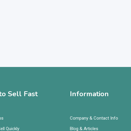
o Sell Fast
Information
ps
Company & Contact Info
ell Quickly
Blog & Articles