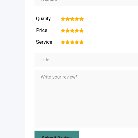
Quality
1
2
3
4
5
Price
1
2
3
4
5
Service
1
2
3
4
5