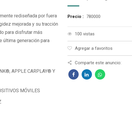
lmente rediseñada por fuera
Precio :
780000
igidez mejorada y su tracción
do para disfrutar más
100 vistas
e última generación para
Agregar a favoritos
Comparte este anuncio:
INK®, APPLE CARPLAY® Y
SITIVOS MÓVILES
Z