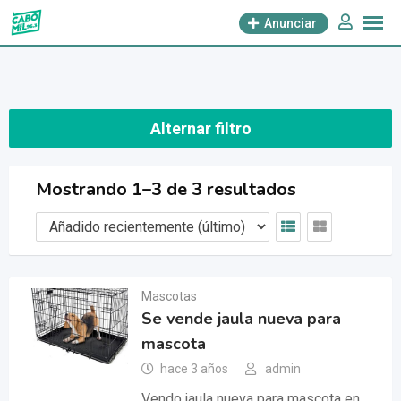
saltar
Anunciar
al
contenido
Alternar filtro
Mostrando 1–3 de 3 resultados
Mascotas
Se vende jaula nueva para
mascota
hace 3 años
admin
Vendo jaula nueva para mascota en