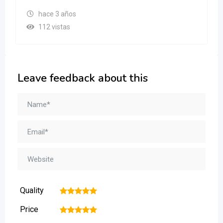
hace 3 años
112 vistas
Leave feedback about this
Quality
1
2
3
4
5
Price
1
2
3
4
5