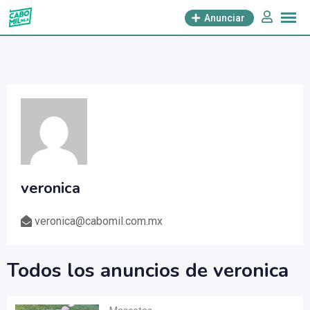
saltar
Anunciar
al
contenido
veronica
veronica@cabomil.com.mx
Todos los anuncios de veronica