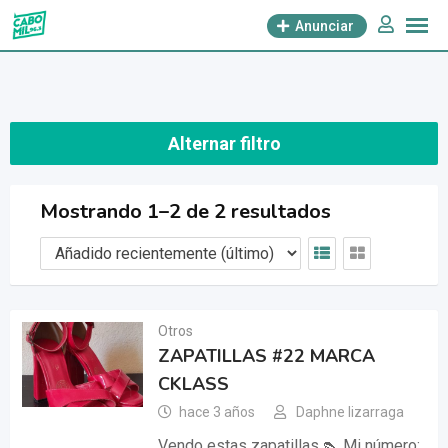
saltar
Anunciar
al
contenido
Alternar filtro
Mostrando 1–2 de 2 resultados
Otros
ZAPATILLAS #22 MARCA
CKLASS
hace 3 años
Daphne lizarraga
Vendo estas zapatillas 👠 Mi número: